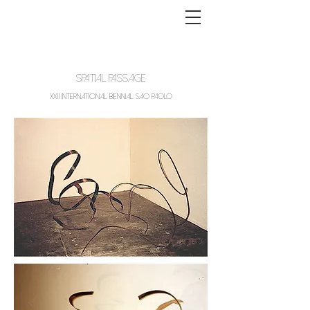
spatial passage
XX11 International BienniAl SaO Paolo